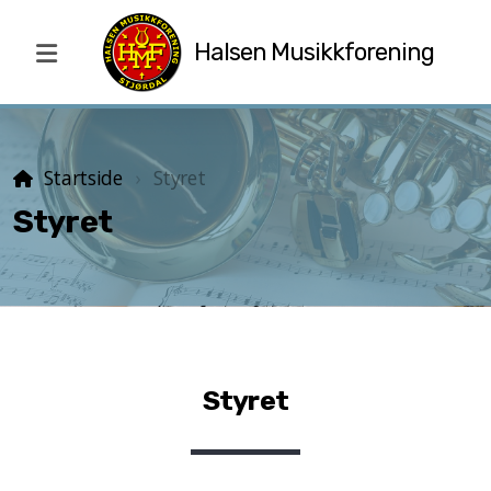
Halsen Musikkforening
Dirigent
Startside
Styret
Styret
Styret
Styret
Talentpris
Ildsjelpris