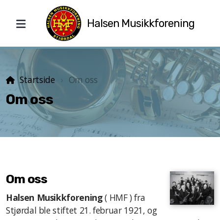
Halsen Musikkforening
Dirigent
Startside
Om oss
Om oss
Styret
Om oss
Talentpris
Halsen Musikkforening
( HMF ) fra
Stjørdal ble stiftet 21. februar 1921, og
Ildsjelpris