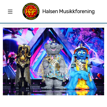
Halsen Musikkforening
Blogg
Nyttårskonsert 2025
Dirigent
Styret
Talentpris
Ildsjelpris