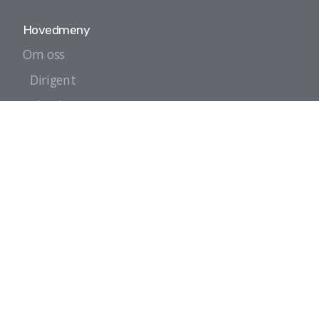
Hovedmeny
Om oss
Dirigent
Kalender
Kontakt oss
Styret
Nominasjon
Talentpris
Ildsjelpris
©2022 Halsen Musikkforening